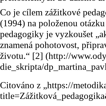
Co je cílem zážitkové peda
(1994) na položenou otázku 
pedagogiky je vyzkoušet „ak
znamená pohotovost, připrav
životu.“
[2]
Citováno z „
https://metodik
title=Zážitková_pedagogik