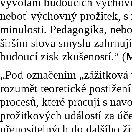
vyvolání budoucích výchovn
neboť výchovný prožitek, s 
minulosti. Pedagogika, nebo
širším slova smyslu zahrnuj
budoucí zisk zkušeností.“ (
„Pod označením „zážitková
rozumět teoretické postižen
procesů, které pracují s nav
prožitkových událostí za úč
přenositelných do dalšího ži