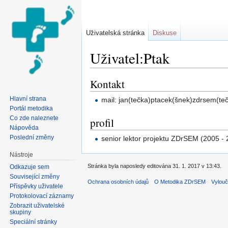
Uživatelská stránka
Diskuse
Uživatel:Ptak
Přejít na:
navigace
,
hledání
Kontakt
Hlavní strana
mail: jan(tečka)ptacek(šnek)zdrsem(te
Portál metodika
Co zde naleznete
profil
Nápověda
Poslední změny
senior lektor projektu ZDrSEM (2005 -
Nástroje
Stránka byla naposledy editována 31. 1. 2017 v 13:43.
Odkazuje sem
Související změny
Ochrana osobních údajů
O Metodika ZDrSEM
Vylouč
Příspěvky uživatele
Protokolovací záznamy
Zobrazit uživatelské
skupiny
Speciální stránky