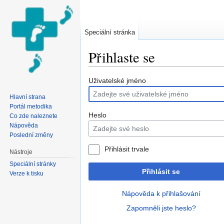
Speciální stránka
Přihlaste se
Přejít na:
navigace
,
hledání
Uživatelské jméno
Hlavní strana
Portál metodika
Heslo
Co zde naleznete
Nápověda
Poslední změny
Přihlásit trvale
Nástroje
Speciální stránky
Přihlásit se
Verze k tisku
Nápověda k přihlašování
Zapomněli jste heslo?