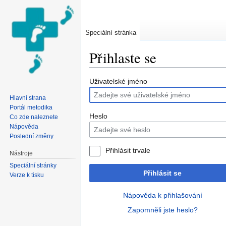
Speciální stránka
Přihlaste se
Přejít na:
navigace
,
hledání
Uživatelské jméno
Hlavní strana
Portál metodika
Heslo
Co zde naleznete
Nápověda
Poslední změny
Přihlásit trvale
Nástroje
Speciální stránky
Přihlásit se
Verze k tisku
Nápověda k přihlašování
Zapomněli jste heslo?