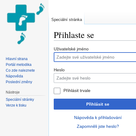
Speciální stránka
Přihlaste se
Přejít na:
navigace
,
hledání
Uživatelské jméno
Hlavní strana
Portál metodika
Heslo
Co zde naleznete
Nápověda
Poslední změny
Přihlásit trvale
Nástroje
Speciální stránky
Přihlásit se
Verze k tisku
Nápověda k přihlašování
Zapomněli jste heslo?