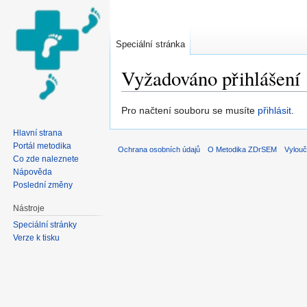
Speciální stránka
Vyžadováno přihlášení
Přejít na:
navigace
,
hledání
Pro načtení souboru se musíte
přihlásit
.
Hlavní strana
Portál metodika
Ochrana osobních údajů
O Metodika ZDrSEM
Vylouč
Co zde naleznete
Nápověda
Poslední změny
Nástroje
Speciální stránky
Verze k tisku