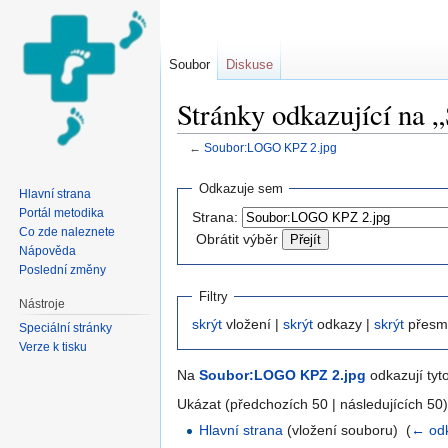
Soubor
Diskuse
Stránky odkazující na
←
Soubor:LOGO KPZ 2.jpg
Přejít na:
navigace
,
hledání
Odkazuje sem
Hlavní strana
Portál metodika
Strana:
Co zde naleznete
Obrátit výběr
Nápověda
Poslední změny
Filtry
Nástroje
skrýt
vložení |
skrýt
odkazy |
skrýt
přesm
Speciální stránky
Verze k tisku
Na
Soubor:LOGO KPZ 2.jpg
odkazují tyto
Ukázat (předchozích 50 | následujících 50)
Hlavní strana
(vložení souboru) ‎
(
← od