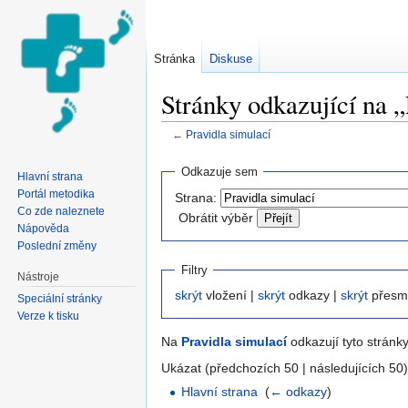
Stránka
Diskuse
Stránky odkazující na „
←
Pravidla simulací
Přejít na:
navigace
,
hledání
Odkazuje sem
Hlavní strana
Portál metodika
Strana:
Co zde naleznete
Obrátit výběr
Nápověda
Poslední změny
Filtry
Nástroje
skrýt
vložení |
skrýt
odkazy |
skrýt
přesm
Speciální stránky
Verze k tisku
Na
Pravidla simulací
odkazují tyto stránky
Ukázat (předchozích 50 | následujících 50)
Hlavní strana
‎
(
← odkazy
)