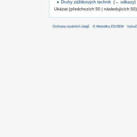
Druhy zážitkových technik
‎
(
← odkazy
)
Ukázat (předchozích 50 | následujících 50)
Ochrana osobních údajů
O Metodika ZDrSEM
Vylouč