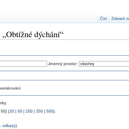
Číst
Zobrazit z
a „Obtížné dýchání“
Jmenný prostor:
esměrování
nky:
 50) (
20
|
50
|
100
|
250
|
500
).
 odkazy
)