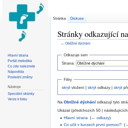
Stránka
Diskuse
Stránky odkazující n
←
Obtížné dýchání
Přejít na:
navigace
,
hledání
Odkazuje sem
Hlavní strana
Portál metodika
Strana:
Co zde naleznete
Nápověda
Poslední změny
Filtry
Nástroje
skrýt
vložení |
skrýt
odkazy |
skrýt
př
Speciální stránky
Verze k tisku
Na
Obtížné dýchání
odkazují tyto strá
Ukázat (předchozích 50 | následujících
Hlavní strana
‎
(
← odkazy
)
Co učit v kurzech první pomoci?
‎
(
←