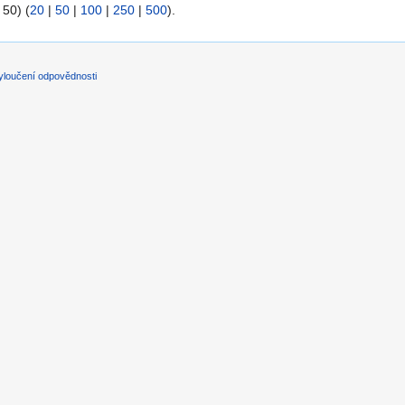
 50) (
20
|
50
|
100
|
250
|
500
).
yloučení odpovědnosti