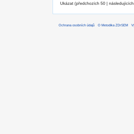
Ukázat (předchozích 50 | následujících
Ochrana osobních údajů
O Metodika ZDrSEM
V