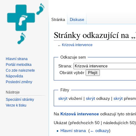
Stránka
Diskuse
Stránky odkazující na 
←
Krizová intervence
Přejít na:
navigace
,
hledání
Odkazuje sem
Hlavní strana
Portál metodika
Strana:
Co zde naleznete
Obrátit výběr
Nápověda
Poslední změny
Filtry
Nástroje
skrýt
vložení |
skrýt
odkazy |
skrýt
přesm
Speciální stránky
Verze k tisku
Na
Krizová intervence
odkazují tyto strán
Ukázat (předchozích 50 | následujících 50)
Hlavní strana
‎
(
← odkazy
)