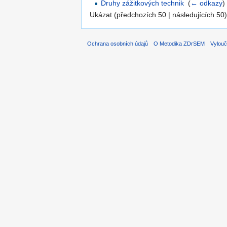
Druhy zážitkových technik
‎
(
← odkazy
)
Ukázat (předchozích 50 | následujících 50)
Ochrana osobních údajů
O Metodika ZDrSEM
Vylouč