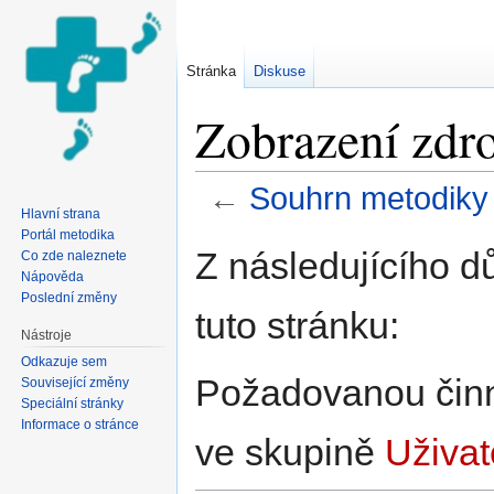
Stránka
Diskuse
Zobrazení zdr
←
Souhrn metodiky
Hlavní strana
Přejít na:
navigace
,
hledání
Portál metodika
Z následujícího d
Co zde naleznete
Nápověda
Poslední změny
tuto stránku:
Nástroje
Odkazuje sem
Požadovanou činno
Související změny
Speciální stránky
Informace o stránce
ve skupině
Uživat