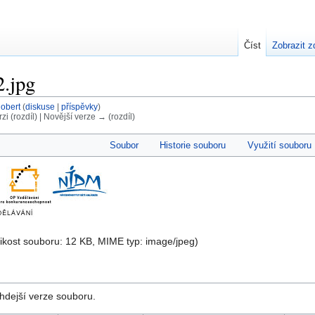
Číst
Zobrazit z
.jpg
obert
(
diskuse
|
příspěvky
)
rzi (rozdíl) | Novější verze → (rozdíl)
Soubor
Historie souboru
Využití souboru
elikost souboru: 12 KB, MIME typ:
image/jpeg
)
hdejší verze souboru.