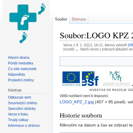
Soubor
Diskuse
Soubor:LOGO KPZ 2
Verze z 9. 1. 2013, 16:21, kterou vytvořil
DR
(rozdíl) ← Starší verze | zobrazit aktuální ve
Přejít na:
navigace
,
hledání
Hlavní strana
Portál metodika
Co zde naleznete
Nápověda
Poslední změny
Nástroje
Větší rozlišení není k dispozici.
Odkazuje sem
LOGO_KPZ_2.jpg
‎
(407 × 85 pixelů, v
Související změny
Speciální stránky
Historie souboru
Verze k tisku
Trvalý odkaz
Kliknutím na datum a čas se zobrazí te
Informace o stránce