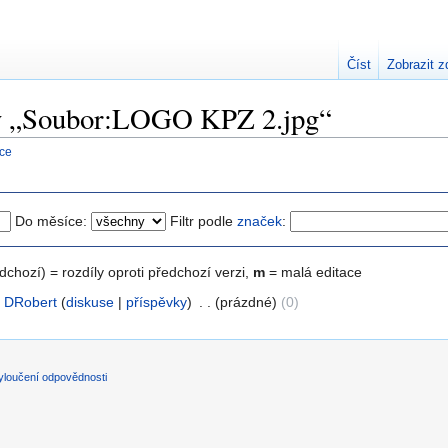
Číst
Zobrazit z
nky „Soubor:LOGO KPZ 2.jpg“
nce
Do měsíce:
Filtr podle
značek
:
edchozí) = rozdíly oproti předchozí verzi,
m
= malá editace
DRobert
(
diskuse
|
příspěvky
)
‎
. .
(prázdné)
(0)
yloučení odpovědnosti