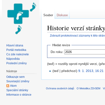
Soubor
Diskuse
Historie verzí strá
Zobrazit protokolovací záznamy k této strá
Přejít na:
navigace
,
hledání
Hledat revize
Hlavní strana
Portál metodika
Do roku:
Co zde naleznete
Nápověda
Poslední změny
(teď) = rozdíly oproti nynější verzi, (př
(teď | předchozí)
9. 1. 2013, 16:21
‎
Nástroje
Odkazuje sem
Související změny
Atom
Ochrana osobních údajů
O Metodika ZDrSEM
V
Speciální stránky
Informace o stránce