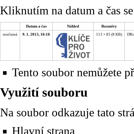
Kliknutím na datum a čas se 
Datum a čas
Náhled
Rozměry
současná
9. 1. 2013, 16:16
113 × 85
(8 KB)
DRo
Tento soubor nemůžete př
Využití souboru
Na soubor odkazuje tato str
Hlavní strana