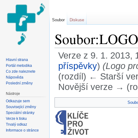
Soubor
Diskuse
Soubor:LOGO 
Verze z 9. 1. 2013, 
Hlavní strana
příspěvky
)
(Logo pro
Portál metodika
Co zde naleznete
(rozdíl) ← Starší ver
Nápověda
Poslední změny
Novější verze → (ro
Nástroje
Přejít na:
navigace
,
hledání
Odkazuje sem
Soubo
Související změny
Speciální stránky
Verze k tisku
Trvalý odkaz
Informace o stránce