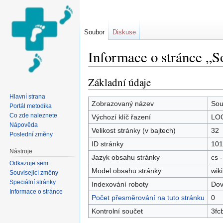
Soubor
Diskuse
Informace o stránce 
Přejít na:
navigace
,
hledání
Základní údaje
Hlavní strana
Zobrazovaný název
Sou
Portál metodika
Co zde naleznete
Výchozí klíč řazení
LOG
Nápověda
Velikost stránky (v bajtech)
32
Poslední změny
ID stránky
101
Nástroje
Jazyk obsahu stránky
cs -
Odkazuje sem
Model obsahu stránky
wiki
Související změny
Speciální stránky
Indexování roboty
Dov
Informace o stránce
Počet přesměrování na tuto stránku
0
Kontrolní součet
3fc