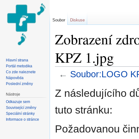
Soubor
Diskuse
Zobrazení zdr
KPZ 1.jpg
Hlavní strana
Portál metodika
←
Soubor:LOGO KP
Co zde naleznete
Nápověda
Přejít na:
navigace
,
hledání
Poslední změny
Z následujícího d
Nástroje
Odkazuje sem
tuto stránku:
Související změny
Speciální stránky
Informace o stránce
Požadovanou činno