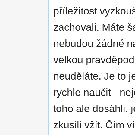
příležitost vyzkouš
zachovali. Máte š
nebudou žádné nás
velkou pravděpod
neuděláte. Je to 
rychle naučit - n
toho ale dosáhli,
zkusili vžít. Čím 