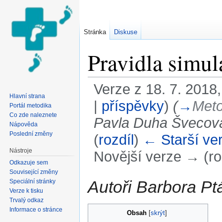
Stránka
Diskuse
Pravidla simul
Verze z 18. 7. 2018,
Hlavní strana
|
příspěvky
)
(
→
Meto
Portál metodika
Co zde naleznete
Pavla Duha Švecov
Nápověda
Poslední změny
(
rozdíl
)
← Starší ve
Nástroje
Novější verze → (ro
Odkazuje sem
Přejít na:
navigace
,
hledání
Související změny
Autoři Barbora P
Speciální stránky
Verze k tisku
Trvalý odkaz
Informace o stránce
Obsah
[
skrýt
]