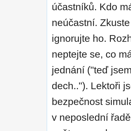
účastníků. Kdo má
neúčastní. Zkuste 
ignorujte ho. Roz
neptejte se, co m
jednání ("teď jsem
dech.."). Lektoři j
bezpečnost simula
v neposlední řadě