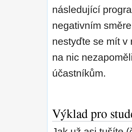
následující progra
negativním směrem
nestyďte se mít v 
na nic nezapoměli
účastníkům.
Výklad pro stud
Jak už asi tušíte 