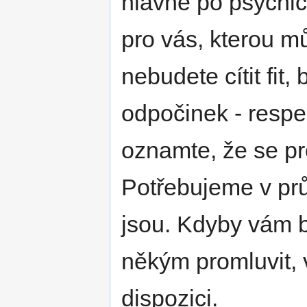
hlavně po psychic
pro vás, kterou m
nebudete cítit fit,
odpočinek - resp
oznamte, že se pr
Potřebujeme v prů
jsou. Kdyby vám by
někým promluvit, 
dispozici.