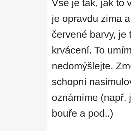
Vše je tak, jak to
je opravdu zima a 
červené barvy, je 
krvácení. To umím
nedomýšlejte. Změ
schopní nasimulov
oznámíme (např. j
bouře a pod..)