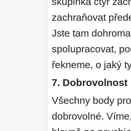
skupinka čtyř zac
zachraňovat před
Jste tam dohromad
spolupracovat, po
řekneme, o jaký t
7. Dobrovolnost
Všechny body pro
dobrovolné. Víme,