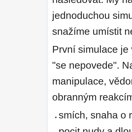
jednoduchou simu
snažíme umístit n
První simulace je 
"se nepovede". Na
manipulace, vědo
obranným reakcí
smích, snaha o r
pocit nudy a dlo