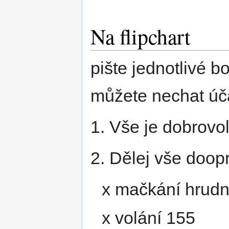
Na flipchart
pište jednotlivé 
můžete nechat úča
1. Vše je dobrovo
2. Dělej vše doop
x mačkání hrudn
x volání 155