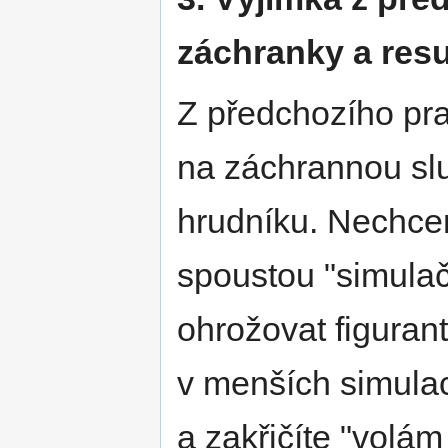
záchranky a res
Z předchozího prav
na záchrannou slu
hrudníku. Nechcem
spoustou "simula
ohrožovat figuran
v menších simulac
a zakřičíte "volám