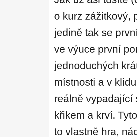
o kurz zážitkový, 
jedině tak se prv
ve výuce první p
jednoduchých krá
místnosti a v klid
reálně vypadající 
křikem a krví. Ty
to vlastně hra, n