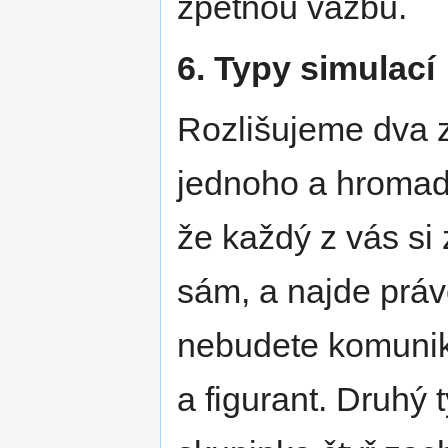
zpětnou vazbu.
6. Typy simulací
Rozlišujeme dva z
jednoho a hromad
že každý z vás si 
sám, a najde práv
nebudete komuniko
a figurant. Druhý 