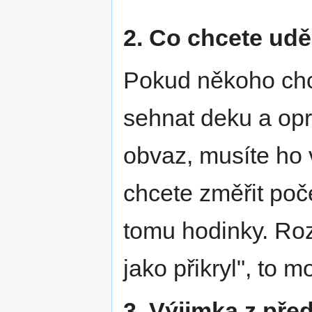
2. Co chcete udě
Pokud někoho chc
sehnat deku a opr
obvaz, musíte ho 
chcete změřit poč
tomu hodinky. Roz
jako přikryl", to 
3. Výjimka z před