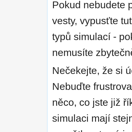
Pokud nebudete po
vesty, vypusťte t
typů simulací - po
nemusíte zbytečně
Nečekejte, že si 
Nebuďte frustrovan
něco, co jste již ř
simulaci mají stej