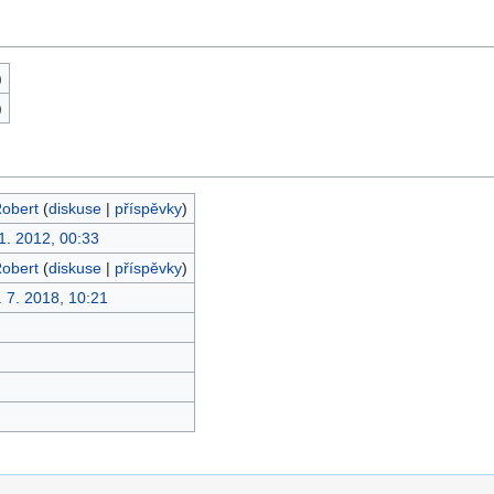
)
)
obert
(
diskuse
|
příspěvky
)
 1. 2012, 00:33
obert
(
diskuse
|
příspěvky
)
. 7. 2018, 10:21