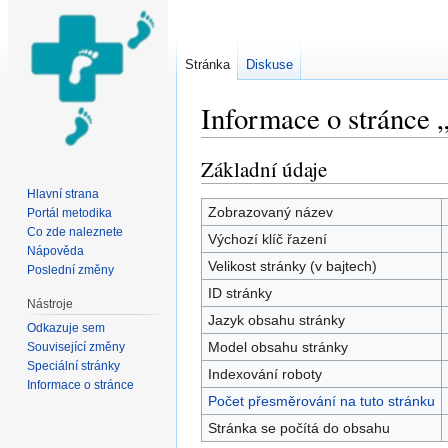
Stránka
Diskuse
Informace o stránce 
Přejít na:
navigace
,
hledání
Základní údaje
Hlavní strana
Zobrazovaný název
Portál metodika
Co zde naleznete
Výchozí klíč řazení
Nápověda
Velikost stránky (v bajtech)
Poslední změny
ID stránky
Nástroje
Jazyk obsahu stránky
Odkazuje sem
Model obsahu stránky
Související změny
Speciální stránky
Indexování roboty
Informace o stránce
Počet přesměrování na tuto stránku
Stránka se počítá do obsahu