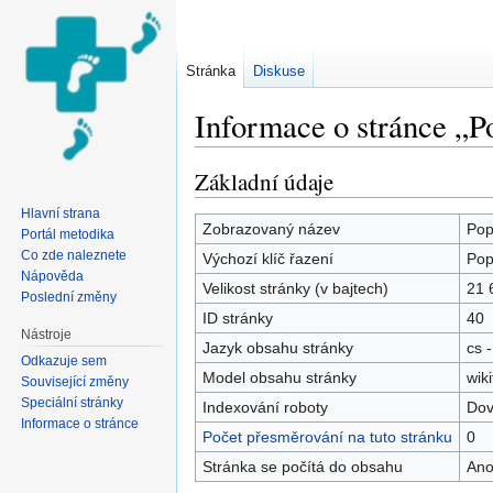
Stránka
Diskuse
Informace o stránce „P
Přejít na:
navigace
,
hledání
Základní údaje
Hlavní strana
Zobrazovaný název
Pop
Portál metodika
Co zde naleznete
Výchozí klíč řazení
Pop
Nápověda
Velikost stránky (v bajtech)
21 
Poslední změny
ID stránky
40
Nástroje
Jazyk obsahu stránky
cs -
Odkazuje sem
Model obsahu stránky
wiki
Související změny
Speciální stránky
Indexování roboty
Dov
Informace o stránce
Počet přesměrování na tuto stránku
0
Stránka se počítá do obsahu
An