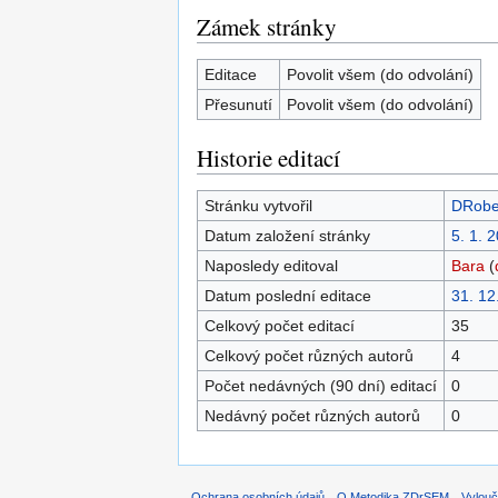
Zámek stránky
Editace
Povolit všem (do odvolání)
Přesunutí
Povolit všem (do odvolání)
Historie editací
Stránku vytvořil
DRobe
Datum založení stránky
5. 1. 
Naposledy editoval
Bara
(
Datum poslední editace
31. 12
Celkový počet editací
35
Celkový počet různých autorů
4
Počet nedávných (90 dní) editací
0
Nedávný počet různých autorů
0
Ochrana osobních údajů
O Metodika ZDrSEM
Vylouč