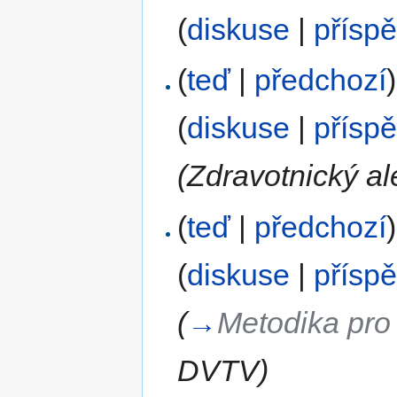
(
diskuse
|
přísp
(
teď
|
předchozí
)
(
diskuse
|
přísp
(Zdravotnický al
(
teď
|
předchozí
)
(
diskuse
|
přísp
(
→
Metodika pro 
DVTV
)