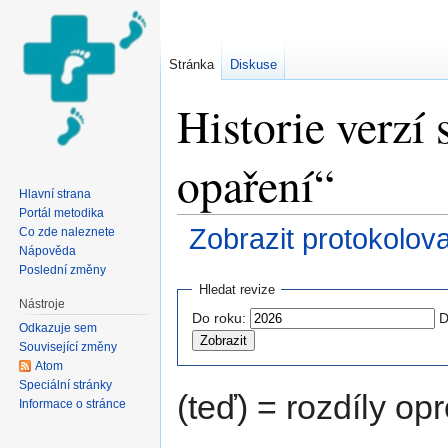
Stránka
Diskuse
Historie verzí 
opaření“
Hlavní strana
Portál metodika
Zobrazit protokolov
Co zde naleznete
Nápověda
Přejít na:
navigace
,
hledání
Poslední změny
Hledat revize
Nástroje
Do roku:
D
Odkazuje sem
Související změny
Atom
Speciální stránky
(teď) = rozdíly opr
Informace o stránce