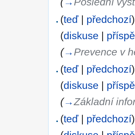
(
→
Poslední výst
(
teď
|
předchozí
)
(
diskuse
|
přísp
(
→
Prevence v h
(
teď
|
předchozí
)
(
diskuse
|
přísp
(
→
Základní info
(
teď
|
předchozí
)