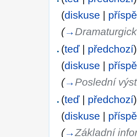
(
diskuse
|
přísp
(
→
Dramaturgick
(
teď
|
předchozí
)
(
diskuse
|
přísp
(
→
Poslední výst
(
teď
|
předchozí
)
(
diskuse
|
přísp
(
→
Základní info