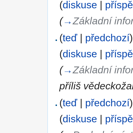
(
diskuse
|
přísp
(
→
Základní info
(
teď
|
předchozí
)
(
diskuse
|
přísp
(
→
Základní info
příliš vědeckoža
(
teď
|
předchozí
)
(
diskuse
|
přísp