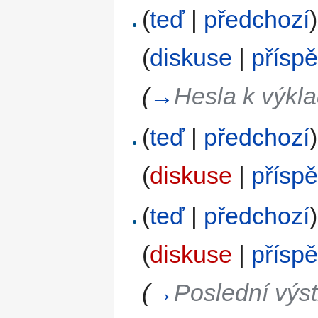
(
teď
|
předchozí
)
(
diskuse
|
přísp
(
→
Hesla k výkl
(
teď
|
předchozí
)
(
diskuse
|
přísp
(
teď
|
předchozí
)
(
diskuse
|
přísp
(
→
Poslední výst