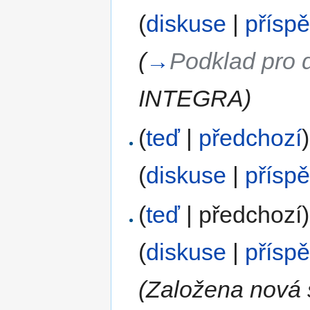
(
diskuse
|
přísp
(
→
Podklad pro 
INTEGRA
)
(
teď
|
předchozí
)
(
diskuse
|
přísp
(
teď
| předchozí)
(
diskuse
|
přísp
(Založena nová s