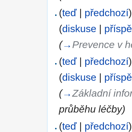
(
teď
|
předchozí
)
(
diskuse
|
přísp
(
→
Prevence v h
(
teď
|
předchozí
)
(
diskuse
|
přísp
(
→
Základní info
průběhu léčby
)
(
teď
|
předchozí
)