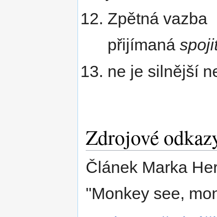
Zpětná vazba 
přijímaná
spoji
ne je silnější 
Zdrojové odkaz
Článek Marka He
"Monkey see, mon