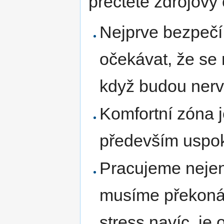
přečtěte zdrojový 
Nejprve bezpečí
očekávat, že se 
když budou nerv
Komfortní zóna 
především uspoko
Pracujeme nejen
musíme překonáv
stress navíc, je