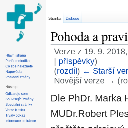
Stránka
Diskuse
Pohoda a pravi
Verze z 19. 9. 2018,
Hlavní strana
|
příspěvky
)
Portál metodika
Co zde naleznete
(
rozdíl
)
← Starší ve
Nápověda
Poslední změny
Novější verze → (ro
Nástroje
Přejít na:
navigace
,
hledání
Odkazuje sem
Dle PhDr. Marka
Související změny
Speciální stránky
Verze k tisku
MUDr.Robert Plesk
Trvalý odkaz
Informace o stránce