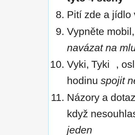
Pití zde a jíd
Vypněte mobil,
navázat na mlu
Vyki, Tyki , o
hodinu
spojit 
Názory a dotazy
když nesouhla
jeden