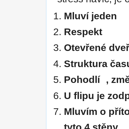
Mluví jeden
Respekt
Otevřené dve
Struktura čas
Pohodlí , zm
U flipu je zo
Mluvím o pří
tyto 4 stěny