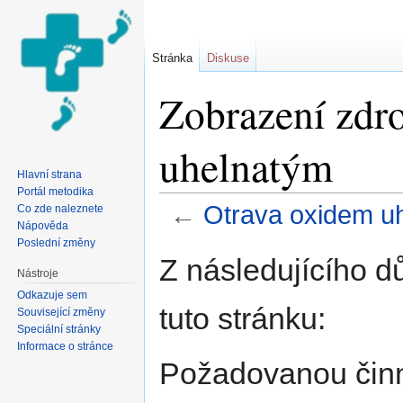
Stránka
Diskuse
Zobrazení zdro
uhelnatým
Hlavní strana
Portál metodika
←
Otrava oxidem u
Co zde naleznete
Nápověda
Přejít na:
navigace
,
hledání
Poslední změny
Z následujícího d
Nástroje
Odkazuje sem
tuto stránku:
Související změny
Speciální stránky
Informace o stránce
Požadovanou činno