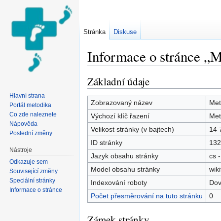
Stránka
Diskuse
Informace o stránce „M
Přejít na:
navigace
,
hledání
Základní údaje
Hlavní strana
Zobrazovaný název
Met
Portál metodika
Co zde naleznete
Výchozí klíč řazení
Met
Nápověda
Velikost stránky (v bajtech)
14 
Poslední změny
ID stránky
132
Nástroje
Jazyk obsahu stránky
cs -
Odkazuje sem
Model obsahu stránky
wiki
Související změny
Speciální stránky
Indexování roboty
Dov
Informace o stránce
Počet přesměrování na tuto stránku
0
Zámek stránky