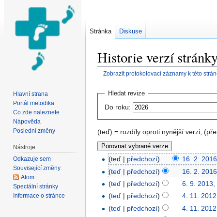
Stránka
Diskuse
Historie verzí strán
Zobrazit protokolovací záznamy k této strá
Přejít na:
navigace
,
hledání
Hledat revize
Hlavní strana
Portál metodika
Do roku:
Co zde naleznete
Nápověda
Poslední změny
(teď) = rozdíly oproti nynější verzi, (př
Nástroje
(teď |
předchozí
)
16. 2. 2016
Odkazuje sem
Související změny
(
teď
|
předchozí
)
16. 2. 2016
Atom
(
teď
|
předchozí
)
6. 9. 2013,
Speciální stránky
(
teď
|
předchozí
)
4. 11. 2012
Informace o stránce
(
teď
|
předchozí
)
4. 11. 2012