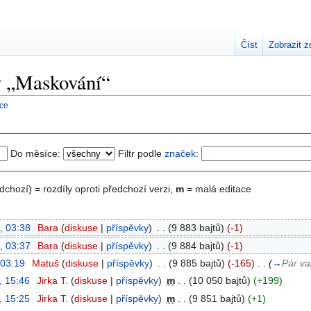
Číst
Zobrazit z
ky „Maskování“
nce
Do měsíce:
Filtr podle
značek
:
edchozí) = rozdíly oproti předchozí verzi,
m
= malá editace
, 03:38
‎
Bara
(
diskuse
|
příspěvky
)
‎
. .
(9 883 bajtů)
(-1)
, 03:37
‎
Bara
(
diskuse
|
příspěvky
)
‎
. .
(9 884 bajtů)
(-1)
 03:19
‎
Matuš
(
diskuse
|
příspěvky
)
‎
. .
(9 885 bajtů)
(-165)
‎
. .
(
→
Pár v
, 15:46
‎
Jirka T.
(
diskuse
|
příspěvky
)
‎
m
. .
(10 050 bajtů)
(+199)
, 15:25
‎
Jirka T.
(
diskuse
|
příspěvky
)
‎
m
. .
(9 851 bajtů)
(+1)