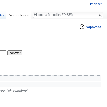
Přihlášení
Hledat
droj
Zobrazit historii
Nápověda
arovných poznámek
)