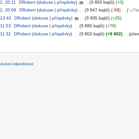
2, 20:11
‎
DRobert
(
diskuse
|
příspěvky
)
‎
m
. .
(9 850 bajtů)
(+3)
12, 20:08
‎
DRobert
(
diskuse
|
příspěvky
)
‎
. .
(9 847 bajtů)
(-58)
‎
. .
(
→
Pá
 13:43
‎
DRobert
(
diskuse
|
příspěvky
)
‎
m
. .
(9 905 bajtů)
(+25)
 11:53
‎
DRobert
(
diskuse
|
příspěvky
)
‎
. .
(9 880 bajtů)
(+78)
 11:32
‎
DRobert
(
diskuse
|
příspěvky
)
‎
. .
(9 802 bajtů)
(+9 802)
‎
. .
(přen
yloučení odpovědnosti