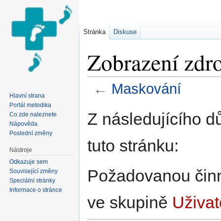
Stránka
Diskuse
Zobrazení zdr
←
Maskování
Hlavní strana
Přejít na:
navigace
,
hledání
Portál metodika
Z následujícího d
Co zde naleznete
Nápověda
Poslední změny
tuto stránku:
Nástroje
Odkazuje sem
Požadovanou činno
Související změny
Speciální stránky
Informace o stránce
ve skupině
Uživat