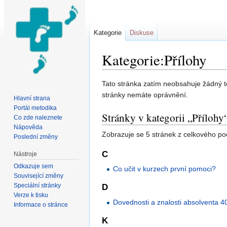
Kategorie
Diskuse
Kategorie:Přílohy
Přejít na:
navigace
,
hledání
Tato stránka zatím neobsahuje žádný 
stránky nemáte oprávnění.
Hlavní strana
Portál metodika
Stránky v kategorii „Přílohy
Co zde naleznete
Nápověda
Zobrazuje se 5 stránek z celkového počt
Poslední změny
C
Nástroje
Odkazuje sem
Co učit v kurzech první pomoci?
Související změny
Speciální stránky
D
Verze k tisku
Dovednosti a znalosti absolventa 4
Informace o stránce
K