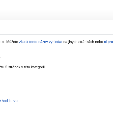
text. Můžete
zkusit tento název vyhledat
na jiných stránkách nebo
si pr
“
u 5 stránek v této kategorii.
0 hod kurzu