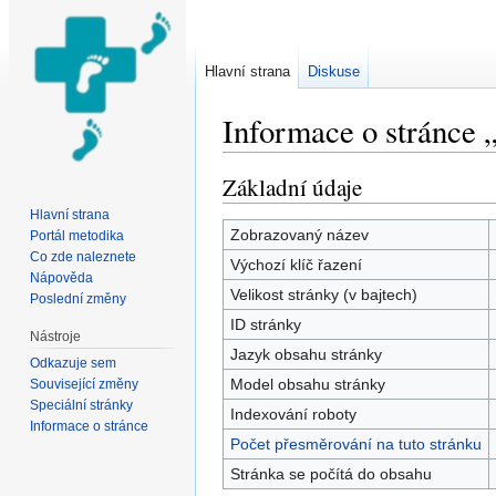
Hlavní strana
Diskuse
Informace o stránce 
Přejít na:
navigace
,
hledání
Základní údaje
Hlavní strana
Zobrazovaný název
Portál metodika
Co zde naleznete
Výchozí klíč řazení
Nápověda
Velikost stránky (v bajtech)
Poslední změny
ID stránky
Nástroje
Jazyk obsahu stránky
Odkazuje sem
Model obsahu stránky
Související změny
Speciální stránky
Indexování roboty
Informace o stránce
Počet přesměrování na tuto stránku
Stránka se počítá do obsahu