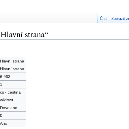
Číst
Zobrazit z
„Hlavní strana“
Hlavní strana
Hlavní strana
6 963
1
cs - čeština
wikitext
Dovoleno
0
Ano