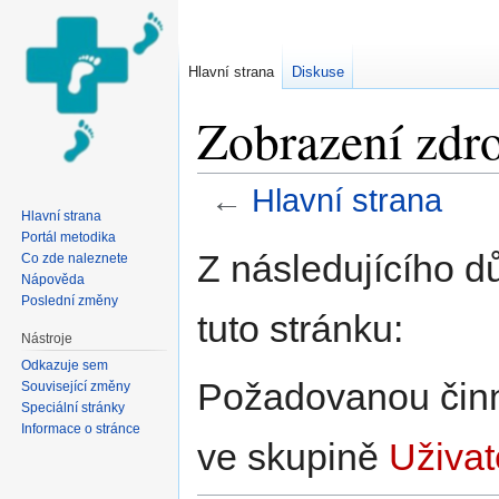
Hlavní strana
Diskuse
Zobrazení zdro
←
Hlavní strana
Hlavní strana
Přejít na:
navigace
,
hledání
Portál metodika
Z následujícího d
Co zde naleznete
Nápověda
Poslední změny
tuto stránku:
Nástroje
Odkazuje sem
Požadovanou činno
Související změny
Speciální stránky
Informace o stránce
ve skupině
Uživat