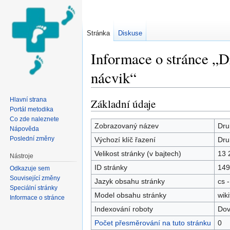
Stránka
Diskuse
Informace o stránce „D
nácvik“
Přejít na:
navigace
,
hledání
Hlavní strana
Základní údaje
Portál metodika
Co zde naleznete
Zobrazovaný název
Dru
Nápověda
Poslední změny
Výchozí klíč řazení
Dru
Velikost stránky (v bajtech)
13 
Nástroje
ID stránky
149
Odkazuje sem
Související změny
Jazyk obsahu stránky
cs -
Speciální stránky
Model obsahu stránky
wiki
Informace o stránce
Indexování roboty
Dov
Počet přesměrování na tuto stránku
0