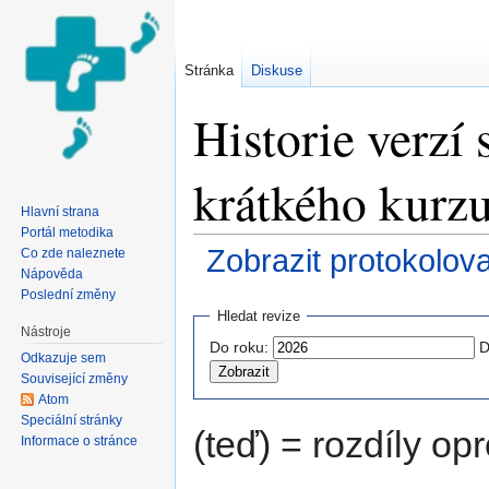
Stránka
Diskuse
Historie verzí
krátkého kurz
Hlavní strana
Portál metodika
Zobrazit protokolov
Co zde naleznete
Nápověda
Přejít na:
navigace
,
hledání
Poslední změny
Hledat revize
Nástroje
Do roku:
D
Odkazuje sem
Související změny
Atom
Speciální stránky
(teď) = rozdíly opr
Informace o stránce