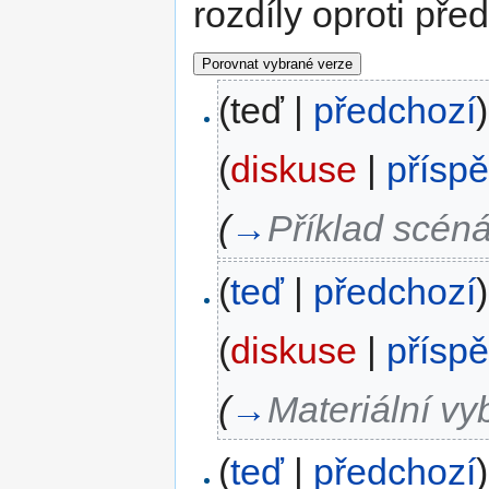
rozdíly oproti pře
(teď |
předchozí
)
(
diskuse
|
přísp
(
→
Příklad scén
(
teď
|
předchozí
)
(
diskuse
|
přísp
(
→
Materiální vy
(
teď
|
předchozí
)