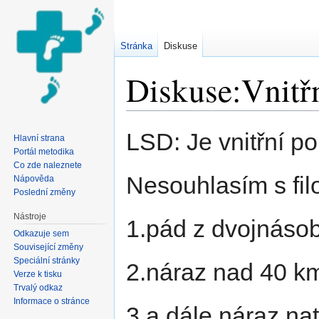
Stránka
Diskuse
Diskuse:Vnitřn
Přejít na:
navigace
,
hledání
LSD: Je vnitřní po
Hlavní strana
Portál metodika
Co zde naleznete
Nesouhlasím s filo
Nápověda
Poslední změny
Nástroje
1.pád z dvojnáso
Odkazuje sem
Související změny
Speciální stránky
2.náraz nad 40 k
Verze k tisku
Trvalý odkaz
Informace o stránce
3.a dále náraz na