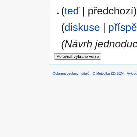
(
teď
| předchozí)
(
diskuse
|
přísp
(Návrh jednoduc
Ochrana osobních údajů
O Metodika ZDrSEM
Vylouč