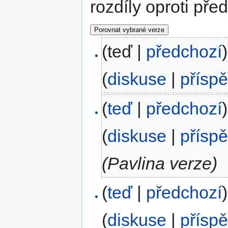
rozdíly oproti pře
(teď |
předchozí
)
(
diskuse
|
přísp
(
teď
|
předchozí
)
(
diskuse
|
přísp
(Pavlina verze)
(
teď
|
předchozí
)
(
diskuse
|
přísp