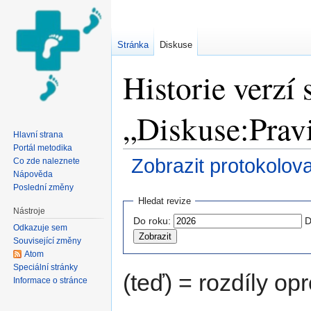
Stránka
Diskuse
Historie verzí 
„Diskuse:Pravi
Hlavní strana
Portál metodika
Zobrazit protokolov
Co zde naleznete
Nápověda
Přejít na:
navigace
,
hledání
Poslední změny
Hledat revize
Nástroje
Do roku:
D
Odkazuje sem
Související změny
Atom
Speciální stránky
(teď) = rozdíly opr
Informace o stránce