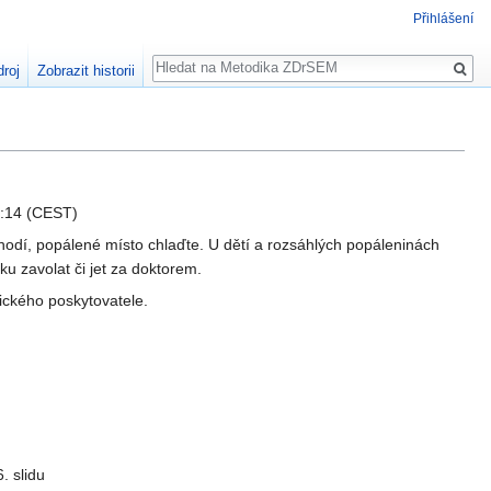
Přihlášení
Hledat
droj
Zobrazit historii
9:14 (CEST)
hodí, popálené místo chlaďte. U dětí a rozsáhlých popáleninách
ku zavolat či jet za doktorem.
ického poskytovatele.
. slidu