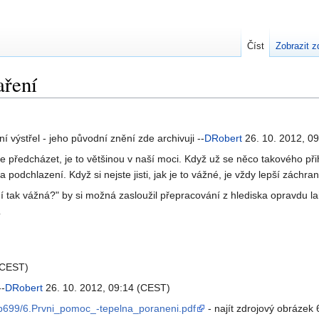
Číst
Zobrazit z
aření
 výstřel - jeho původní znění zde archivuji --
DRobert
26. 10. 2012, 0
 předcházet, je to většinou v naší moci. Když už se něco takového při
podchlazení. Když si nejste jisti, jak je to vážné, je vždy lepší záchran
 tak vážná?" by si možná zasloužil přepracování z hlediska opravdu la
?
(CEST)
--
DRobert
26. 10. 2012, 09:14 (CEST)
7/p699/6.Prvni_pomoc_-tepelna_poraneni.pdf
- najít zdrojový obrázek 6