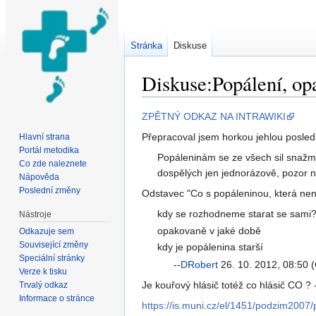
Stránka
Diskuse
Diskuse:Popálení, op
Přejít na:
navigace
,
hledání
ZPĚTNÝ ODKAZ NA INTRAWIKI
Přepracoval jsem horkou jehlou poslední
Hlavní strana
Portál metodika
Popáleninám se ze všech sil snažme
Co zde naleznete
dospělých jen jednorázově, pozor na 
Nápověda
Poslední změny
Odstavec "Co s popáleninou, která není
kdy se rozhodneme starat se sami
Nástroje
opakovaně v jaké době
Odkazuje sem
Související změny
kdy je popálenina starší
Speciální stránky
--
DRobert
26. 10. 2012, 08:50 
Verze k tisku
Je kouřový hlásič totéž co hlásič CO ? 
Trvalý odkaz
Informace o stránce
https://is.muni.cz/el/1451/podzim200