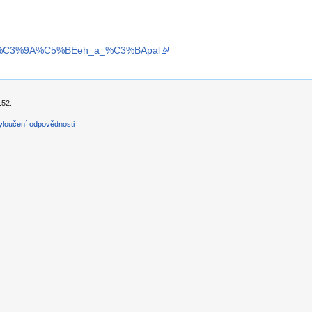
title=%C3%9A%C5%BEeh_a_%C3%BApal
:52.
yloučení odpovědnosti