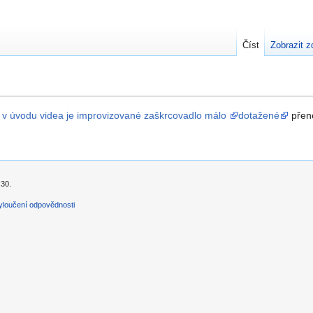
Číst
Zobrazit z
, v úvodu videa je improvizované zaškrcovadlo málo
dotažené
přene
:30.
yloučení odpovědnosti