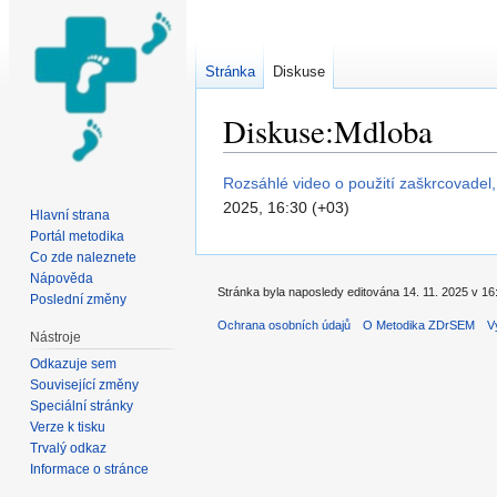
Stránka
Diskuse
Diskuse:Mdloba
Přejít na:
navigace
,
hledání
Rozsáhlé video o použití zaškrcovadel
2025, 16:30 (+03)
Hlavní strana
Portál metodika
Co zde naleznete
Nápověda
Stránka byla naposledy editována 14. 11. 2025 v 16
Poslední změny
Ochrana osobních údajů
O Metodika ZDrSEM
V
Nástroje
Odkazuje sem
Související změny
Speciální stránky
Verze k tisku
Trvalý odkaz
Informace o stránce