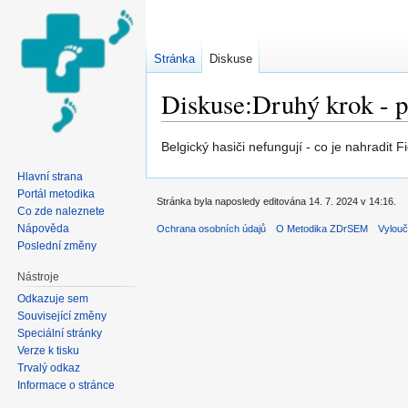
Stránka
Diskuse
Diskuse:Druhý krok - p
Přejít na:
navigace
,
hledání
Belgický hasiči nefungují - co je nahradit F
Hlavní strana
Portál metodika
Stránka byla naposledy editována 14. 7. 2024 v 14:16.
Co zde naleznete
Nápověda
Ochrana osobních údajů
O Metodika ZDrSEM
Vylouč
Poslední změny
Nástroje
Odkazuje sem
Související změny
Speciální stránky
Verze k tisku
Trvalý odkaz
Informace o stránce