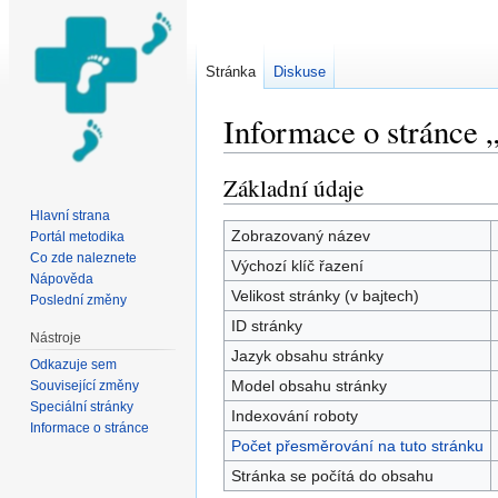
Stránka
Diskuse
Informace o stránce
Přejít na:
navigace
,
hledání
Základní údaje
Hlavní strana
Zobrazovaný název
Portál metodika
Co zde naleznete
Výchozí klíč řazení
Nápověda
Velikost stránky (v bajtech)
Poslední změny
ID stránky
Nástroje
Jazyk obsahu stránky
Odkazuje sem
Model obsahu stránky
Související změny
Speciální stránky
Indexování roboty
Informace o stránce
Počet přesměrování na tuto stránku
Stránka se počítá do obsahu