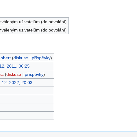
chváleným uživatelům (do odvolání)
chváleným uživatelům (do odvolání)
obert
(
diskuse
|
příspěvky
)
 12. 2011, 06:25
ra
(
diskuse
|
příspěvky
)
. 12. 2022, 20:03