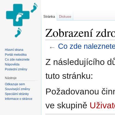
Stránka
Diskuse
Zobrazení zdro
←
Co zde naleznet
Hlavní strana
Přejít na:
navigace
,
hledání
Portál metodika
Z následujícího d
Co zde naleznete
Nápověda
Poslední změny
tuto stránku:
Nástroje
Odkazuje sem
Požadovanou činno
Související změny
Speciální stránky
Informace o stránce
ve skupině
Uživat