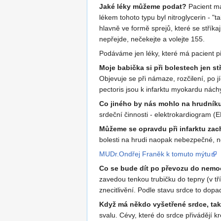
Jaké léky můžeme podat?
Pacient má 
lékem tohoto typu byl nitroglycerin - "t
hlavně ve formě sprejů, které se střík
nepřejde, nečekejte a volejte 155.
Podáváme jen léky, které má pacient p
Moje babička si při bolestech jen st
Objevuje se při námaze, rozčilení, po jí
pectoris jsou k infarktu myokardu náchy
Co jiného by nás mohlo na hrudník
srdeční činnosti - elektrokardiogram (
Můžeme se opravdu při infarktu zac
bolesti na hrudi naopak nebezpečné, n
MUDr.Ondřej Franěk k tomuto mýtu
Co se bude dít po převozu do nemo
zavedou tenkou trubičku do tepny (v tř
znecitlivění. Podle stavu srdce to dopa
Když má někdo vyšetřené srdce, tak
svalu. Cévy, které do srdce přivádějí 