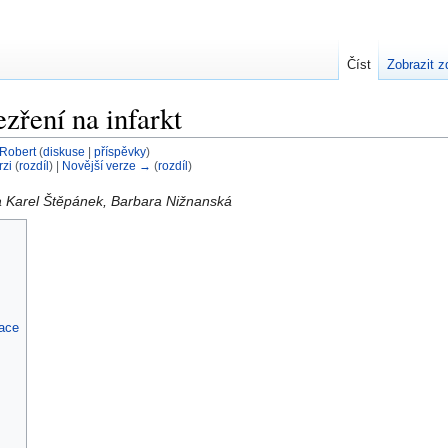
Číst
Zobrazit z
ezření na infarkt
Robert
(
diskuse
|
příspěvky
)
rzi
(
rozdíl
) |
Novější verze →
(
rozdíl
)
 Karel Štěpánek, Barbara Nižnanská
lace