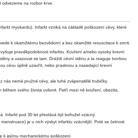
 i odvezeme na rozbor krve.
infarkt myokardu). Infarkt vzniká na základě poškození cévy, které
e vede k okamžitému bezvědomí a bez okamžité resuscitace k smrti.
a zvyšuje pravděpodobnost infarktu. Kouření a/nebo vysoký krevní
í stěny a usazovat se tam. Dráždí cévní stěnu a ta reaguje tvorbou
ohou cévu úplně uzavřít, nebo prasknou a nasedající krevní
 z nás nemá pružné cévy, ale tuhé zvápenatělé trubičky.
během svého života ovlivnit. Patří mezi ně kouření, obezita,
. Infarkt pod 30 let přestává být bohužel vzácný.
nstruace) je u nich výskyt infarktu vzácnější. Poté se četnost
jde k jejímu mechanickému poškození.