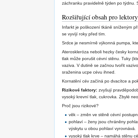
záchranku pravidelně týden po týdnu. 
Rozšiřující obsah pro lektory
Infarkt je poškození tkáně sníženým pří
se vyvíjí roky před tím.
Srdce je nesmírně výkonná pumpa, kter
Ateroskleróza neboli hezky česky kornat
tlak může porušit cévní stěnu. Tuky (kt
vaziva. V dutině se začnou tvořit vazi
sraženina ucpe cévu ihned.
Kornatění cév začíná po dvacítce a pok
Rizikové faktory:
zvyšují pravděpodobn
vysoký krevní tlak, cukrovka. Zbylé neo
Proč jsou rizikové?
věk – změn ve stěně cévní postupně
pohlaví – ženy jsou chráněny pohla
výskytu u obou pohlaví vyrovnává.
vysoký tlak krve – namáhá stěnu cé