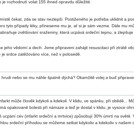
o je rozhodnutí volat 155 ihned opravdu důležité.
stě čekat, zda se stav nezlepší. Postiženého je potřeba uklidnit a posa
pro tyto případy léky, přineseme mu je, ať si je sám vezme. Dále mu mů
. Zabraňuje zvětšování sraženiny, která ucpává srdeční tepnu, a zlepšu
jeho vědomí a dech. Jsme připraveni zahájit resuscitaci při ztrátě věd
 je srdce zatěžováno více, než v polosedě.
a hrudi nebo se mu náhle špatně dýchá? Okamžitě volej a buď připraven
nfarkt může člověk kdykoli a kdekoli. V klidu, ve spánku, při obědě... M
rý má opakovaně bolesti při námaze a teď je dostal v klidu, je vysoce oh
pání cév (infarkt srdeční a mrtvice) způsobují 30% úmrtí na světě. V 
áhlou srdeční příhodou se můžeme setkat kdykoliv a kdekoliv v našem o