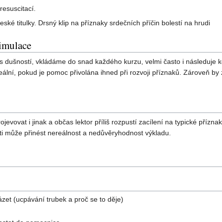
resuscitací.
eské titulky. Drsný klip na příznaky srdečních příčin bolestí na hrudi
simulace
 s dušností, vkládáme do snad každého kurzu, velmi často i následuje ko
deální, pokud je pomoc přivolána ihned při rozvoji příznaků. Zároveň by
ojevovat i jinak a občas lektor příliš rozpustí zacílení na typické příz
esti může přinést nereálnost a nedůvěryhodnost výkladu.
zet (ucpávání trubek a proč se to děje)