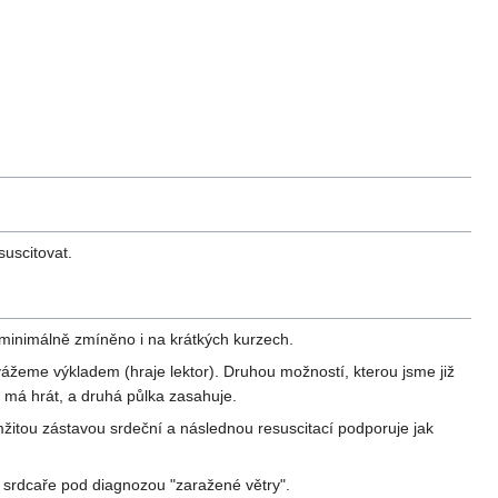
suscitovat.
t minimálně zmíněno i na krátkých kurzech.
 navážeme výkladem (hraje lektor). Druhou možností, kterou jsme již
ky má hrát, a druhá půlka zasahuje.
mžitou zástavou srdeční a následnou resuscitací podporuje jak
ít srdcaře pod diagnozou "zaražené větry".