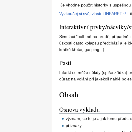
Je vhodné použít historky s úspěšnou 
Vyzkoušej si svůj vlastní INFARKT
- č
Interaktivní prvky/nácviky/
Simulaci "bolí mě na hrudi", případně i
úzkosti často kolapsu předchází a je i
krátké křeče, gasping...)
Pasti
Infarkt se může někdy (spíše zřídka) pr
důraz na volání při jakékoli náhlé bol
Obsah
Osnova výkladu
význam, co to je a jak tomu předchá
příznaky