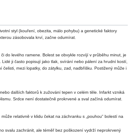
tní styl (kouření, obezita, málo pohybu) a genetické faktory
kterou zásobovala krví, začne odumírat.
 či do levého ramene. Bolest se obvykle rozvíjí v průběhu minut, je
idé ji často popisují jako tlak, svírání nebo pálení za hrudní kostí,
elisti, mezi lopatky, do zátylku, zad, nadbřišku. Postižený může i
ebo dalších faktorů k zužování tepen v celém těle. Infarkt vzniká
abolismu. Srdce není dostatečně prokrvené a sval začíná odumírat.
může relativně v klidu čekat na záchranku s „pouhou“ bolestí na
ho svalu zachránit, ale téměř bez poškození vydrží neprokrvený