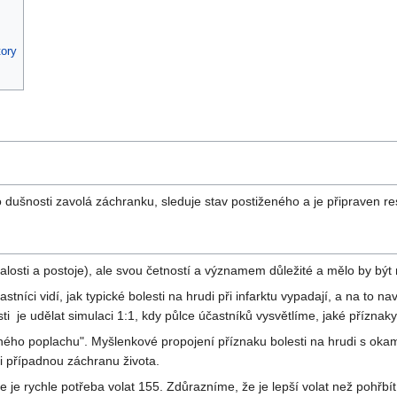
tory
o dušnosti zavolá záchranku, sleduje stav postiženého a je připraven re
nalosti a postoje), ale svou četností a významem důležité a mělo by bý
astníci vidí, jak typické bolesti na hrudi při infarktu vypadají, a na to
osti je udělat simulaci 1:1, kdy půlce účastníků vysvětlíme, jaké přízna
čného poplachu". Myšlenkové propojení příznaku bolesti na hrudi s oka
k i případnou záchranu života.
 že je rychle potřeba volat 155. Zdůrazníme, že je lepší volat než pohřb