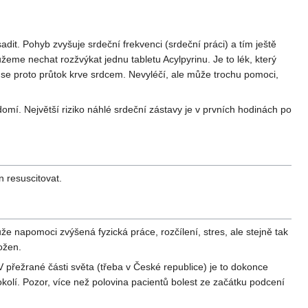
dit. Pohyb zvyšuje srdeční frekvenci (srdeční práci) a tím ještě
žeme nechat rozžvýkat jednu tabletu Acylpyrinu. Je to lék, který
je se proto průtok krve srdcem. Nevyléčí, ale může trochu pomoci,
omí. Největší riziko náhlé srdeční zástavy je v prvních hodinách po
 resuscitovat.
ůže napomoci zvýšená fyzická práce, rozčílení, stres, ale stejně tak
rožen.
přežrané části světa (třeba v České republice) je to dokonce
kolí. Pozor, více než polovina pacientů bolest ze začátku podcení