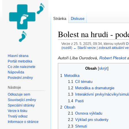
Stránka
Diskuse
Bolest na hrudi - pod
Verze z 25. 5. 2025, 09:34, kterou vytvořil
D
(
rozdíl
)
← Starší verze
|
zobrazit aktuální ve
Přejít na:
navigace
,
hledání
Hlavní strana
Autoři Líba Ourodová,
Robert Pleskot
a
Portál metodika
Co zde naleznete
Obsah
[
skrýt
]
Nápověda
1
Metodika
Poslední změny
1.1
Cíl tématu
Nástroje
1.2
Metodika a dramaturgie
1.3
Interaktivní prvky/nácviky/simu
Odkazuje sem
Související změny
1.4
Pasti
Speciální stránky
2
Obsah
Verze k tisku
2.1
Osnova výkladu
Trvalý odkaz
2.2
Výklad pro studenty
Informace o stránce
2.3
Shrnutí