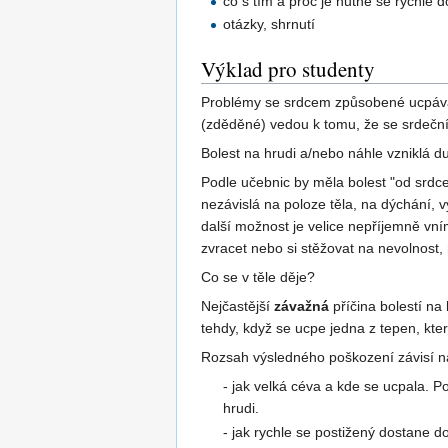
co s tím a proč je nutné se rychle 
otázky, shrnutí
Výklad pro studenty
Problémy se srdcem způsobené ucpávání
(zděděné) vedou k tomu, že se srdeční
Bolest na hrudi a/nebo náhle vzniklá d
Podle učebnic by měla bolest "od srdce"
nezávislá na poloze těla, na dýchání, v
další možnost je velice nepříjemně vní
zvracet nebo si stěžovat na nevolnost,
Co se v těle děje?
Nejčastější
závažná
příčina bolestí na
tehdy, když se ucpe jedna z tepen, kter
Rozsah výsledného poškození závisí na
- jak velká céva a kde se ucpala. 
hrudi.
- jak rychle se postižený dostane 