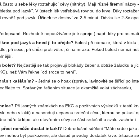
často u sebe léky roztahující cévy (nitráty). Mají různé firemní názvy - I
abletka pod jazyk". V ústech lék vstřebává rovnou do krve. Díky roztažení
ají rovněž pod jazyk. Účinek se dostaví za 2-5 minut. Dávku lze 2-3x op
ředepsané. Rozhodně nepoužíváme jiné spreje ( např. léky pro astmatik
říkne pod jazyk a hned jí to přejde?
Bolest při námaze, která v klidu 
dle, při sexu, při chůzi proti větru, či na mrazu. Pokud bolest nemizí neb
lnější.
u bolet?
Nejčastěji se tak projevují blokády žeber a obtíže žaludku a jíc
EKG), než Vám řekne "od srdce to není".
hránit kašláním?
- Jedná se o hoax (zpráva, lavinovitě se šířící po in
edělejte to. Správným řešením situace je okamžitě volat záchranku,
cnice?
Při jasných známkách na EKG a pozitivních výsledků z testů krv
ísle nebo v lokti) a nasondují ucpanou srdeční cévu, kterou se pokusí o
dne hůře či lépe, ale otevřením cévy se část srdečního svalu zachrání.
 přeci nemůže dostat infarkt?
Dobrodušné sdělení "Máte srdce jako z
krev mohou být poškozené, ale dosud přivádějí dostatek krve. Situace se