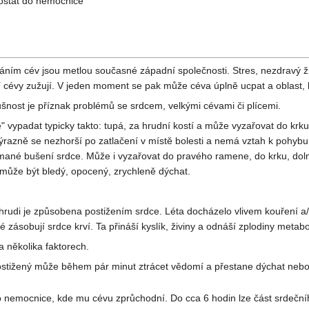
dostat do nemocnice
m cév jsou metlou současné západní společnosti. Stres, nezdravý živo
 cévy zužují. V jeden moment se pak může céva úplně ucpat a oblast, 
ušnost je příznak problémů se srdcem, velkými cévami či plícemi.
 vypadat typicky takto: tupá, za hrudní kostí a může vyzařovat do krku
ýrazně se nezhorší po zatlačení v místě bolesti a nemá vztah k pohybu. L
mané bušení srdce. Může i vyzařovat do pravého ramene, do krku, dolní č
 může být bledý, opocený, zrychleně dýchat.
 hrudi je způsobena postižením srdce. Léta docházelo vlivem kouření a/n
é zásobují srdce krví. Ta přináší kyslík, živiny a odnáší zplodiny met
 několika faktorech.
Postižený může během pár minut ztrácet vědomí a přestane dýchat nebo 
do nemocnice, kde mu cévu zprůchodní. Do cca 6 hodin lze část srdeční