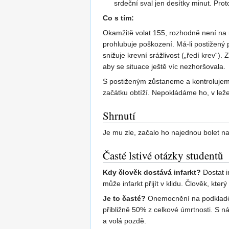
srdeční sval jen desítky minut. Prot
Co s tím:
Okamžitě volat 155, rozhodně není na mí
prohlubuje poškození. Má-li postižený 
snižuje krevní srážlivost („ředí krev“)
aby se situace ještě víc nezhoršovala.
S postiženým zůstaneme a kontrolujeme 
začátku obtíží. Nepokládáme ho, v leže
Shrnutí
Je mu zle, začalo ho najednou bolet n
Časté lstivé otázky studentů
Kdy člověk dostává infarkt?
Dostat i
může infarkt přijít v klidu. Člověk, kte
Je to časté?
Onemocnění na podkladě uc
přibližně 50% z celkové úmrtnosti. S n
a volá pozdě.