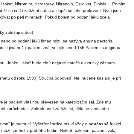
soket, Nitromint, Nitrospray, Nitrangin, Cardiket, Dinisin.... Prvním
 žil se sníží zatížení srdce a zlepší se jeho prokrvení. Nyní jsou
akovat po pěti minutách. Pokud bolest po podání léku zcela
y zatěžují srdce).
, nebo po podání léků ihned mizí, se nazývá angina pectoris.
o je jiná než ji pacient zná, volejte ihned 155.Pacienti s anginou
nu. Jenže i lékař bude chtít nejprve natočit elektrický záznam
ternetu od roku 1999) Stručná odpověď: Ne, nucené kašlání je při
e je pacient většinou převezen na katetrizační sál. Zde mu
pět zprůchodnit. Zákrok není zatěžující, dělá se v místním
von" je matoucí. Vyšetření srdce mluví vždy o
současné
funkci
 může změnit v průběhu hodin. Někteří úzkostní pacienti volají