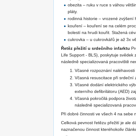
obezita – ruku v ruce s váhou větši
pláty.
rodinná historie – vrozené zvýšení 
kouření – kouření se na celém pro
bolestí na hrudi kouřit. Stažená c
cukrovka – u cukrovkářů je až 3x v
Řetěz přežití u srdečního infarktu
Pro
Life Support - BLS), poskytuje svědek 
následně specializovaná pracoviště ne
Včasné rozpoznání naléhavosti p
Včasná resuscitace při srdeční z
Včasné dodání elektrického výbo
externího defibrilátoru (AED) za
Včasná pokročilá podpora život
následně specializovaná pracov
Při dobré činnosti ve všech 4 na sebe n
Celková pevnost řetězu přežití je ale 
naznačenou činnost kteréhokoliv článk