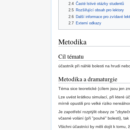
2.4
Časté lstivé otázky studentů
2.5
Rozšiřující obsah pro lektory
2.6
Další informace pro zvídavé lek
2.7
Externí odkazy
Metodika
Cíl tématu
účastník při náhlé bolesti na hrudi neb
Metodika a dramaturgie
Téma sice teoretické (cílem jsou jen z
Lze uvést krátkou simulací, při které úč
mírně opustili pro velké riziko nereáln
Je zapotřebí rozptýlit obavy ze "zbyte
včasné volání (při "pouhé" bolesti), ta
Všichni účastníci by měli dojít k tomu,