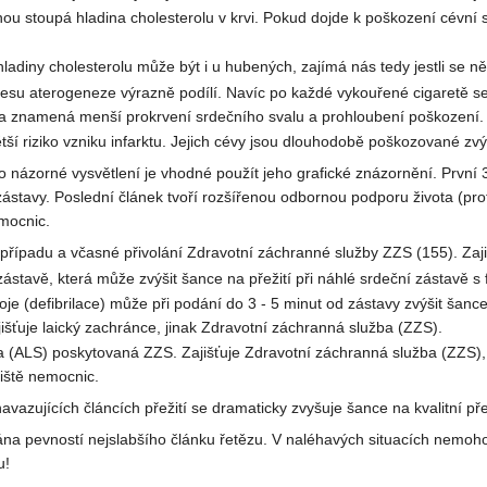
nou stoupá hladina cholesterolu v krvi. Pokud dojde k poškození cévní 
hladiny cholesterolu může být i u hubených, zajímá nás tedy jestli se n
cesu aterogeneze výrazně podílí. Navíc po každé vykouřené cigaretě s
éva znamená menší prokrvení srdečního svalu a prohloubení poškození.
ětší riziko vzniku infarktu. Jejich cévy jsou dlouhodobě poškozované z
 názorné vysvětlení je vhodné použít jeho grafické znázornění. První 
zástavy. Poslední článek tvoří rozšířenou odbornou podporu života (pro
mocnic.
řípadu a včasné přivolání Zdravotní záchranné služby ZZS (155). Zaji
ástavě, která může zvýšit šance na přežití při náhlé srdeční zástavě s fi
je (defibrilace) může při podání do 3 - 5 minut od zástavy zvýšit šanc
jišťuje laický zachránce, jinak Zdravotní záchranná služba (ZZS).
a (ALS) poskytovaná ZZS. Zajišťuje Zdravotní záchranná služba (ZZS
iště nemocnic.
avazujících článcích přežití se dramaticky zvyšuje šance na kvalitní přež
dána pevností nejslabšího článku řetězu. V naléhavých situacích nemoh
u!