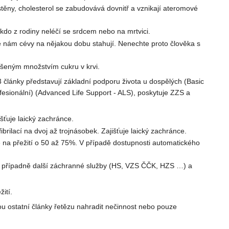
stěny, cholesterol se zabudovává dovnitř a vznikají ateromové
ěkdo z rodiny neléčí se srdcem nebo na mrtvici.
e nám cévy na nějakou dobu stahují. Nenechte proto člověka s
výšeným množstvím cukru v krvi.
3 články představují základní podporu života u dospělých (Basic
fesionální) (Advanced Life Support - ALS), poskytuje ZZS a
šťuje laický zachránce.
brilací na dvoj až trojnásobek. Zajišťuje laický zachránce.
e na přežití o 50 až 75%. V případě dostupnosti automatického
), případně další záchranné služby (HS, VZS ČČK, HZS …) a
ití.
ou ostatní články řetězu nahradit nečinnost nebo pouze