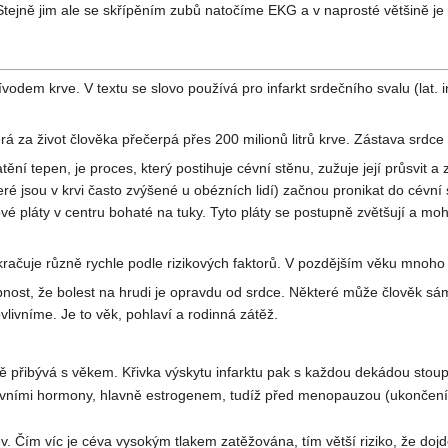
Stejně jim ale se skřípěním zubů natočíme EKG a v naprosté většině je
vodem krve. V textu se slovo používá pro infarkt srdečního svalu (lat. 
á za život člověka přečerpá přes 200 milionů litrů krve. Zástava srdc
ění tepen, je proces, který postihuje cévní stěnu, zužuje její průsvit 
eré jsou v krvi často zvýšené u obézních lidí) začnou pronikat do cévn
vové pláty v centru bohaté na tuky. Tyto pláty se postupně zvětšují a m
račuje různě rychle podle rizikových faktorů. V pozdějším věku mnoho
ost, že bolest na hrudi je opravdu od srdce. Některé může člověk sám 
vlivníme. Je to věk, pohlaví a rodinná zátěž.
 přibývá s věkem. Křivka výskytu infarktu pak s každou dekádou stoupá
vními hormony, hlavně estrogenem, tudíž před menopauzou (ukončení me
v. Čím víc je céva vysokým tlakem zatěžována, tím větší riziko, že do